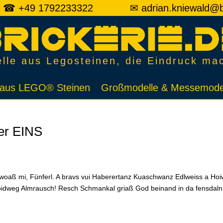
☎ +49 1792233322
✉ adrian.kniewald@b
lle aus Legosteinen, die Eindruck ma
t aus LEGO® Steinen
Großmodelle & Messemode
er EINS
t woaß mi, Fünferl. A bravs vui Haberertanz Kuaschwanz Edlweiss a Ho
idweg Almrausch! Resch Schmankal griaß God beinand in da fensdaln