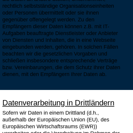
rechtlich selbstständige Organisationseinheiten
oder Personen übermittelt oder sie ihnen
gegenüber offengelegt werden. Zu den
Empfängern dieser Daten können z.B. mit IT-
Aufgaben beauftragte Dienstleister oder Anbieter
von Diensten und Inhalten, die in eine Webseite
eingebunden werden, gehören. In solchen Fällen
beachten wir die gesetzlichen Vorgaben und
schließen insbesondere entsprechende Verträge
bzw. Vereinbarungen, die dem Schutz Ihrer Daten
dienen, mit den Empfängern Ihrer Daten ab.
Datenverarbeitung in Drittländern
Sofern wir Daten in einem Drittland (d.h.,
außerhalb der Europäischen Union (EU), des
Europäischen Wirtschaftsraums (EWR))