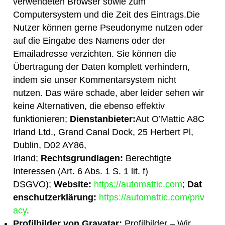
verwendeten Browser sowie zum
Computersystem und die Zeit des Eintrags.Die
Nutzer können gerne Pseudonyme nutzen oder
auf die Eingabe des Namens oder der
Emailadresse verzichten. Sie können die
Übertragung der Daten komplett verhindern,
indem sie unser Kommentarsystem nicht
nutzen. Das wäre schade, aber leider sehen wir
keine Alternativen, die ebenso effektiv
funktionieren;
Dienstanbieter:
Aut O’Mattic A8C
Irland Ltd., Grand Canal Dock, 25 Herbert Pl,
Dublin, D02 AY86,
Irland;
Rechtsgrundlagen:
Berechtigte
Interessen (Art. 6 Abs. 1 S. 1 lit. f)
DSGVO);
Website:
https://automattic.com
;
Dat
enschutzerklärung:
https://automattic.com/priv
acy
.
Profilbilder von Gravatar:
Profilbilder – Wir