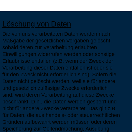
Löschung von Daten
Die von uns verarbeiteten Daten werden nach
Maßgabe der gesetzlichen Vorgaben gelöscht,
sobald deren zur Verarbeitung erlaubten
Einwilligungen widerrufen werden oder sonstige
Erlaubnisse entfallen (z.B. wenn der Zweck der
Verarbeitung dieser Daten entfallen ist oder sie
für den Zweck nicht erforderlich sind). Sofern die
Daten nicht gelöscht werden, weil sie für andere
und gesetzlich zulässige Zwecke erforderlich
sind, wird deren Verarbeitung auf diese Zwecke
beschränkt. D.h., die Daten werden gesperrt und
nicht für andere Zwecke verarbeitet. Das gilt z.B.
für Daten, die aus handels- oder steuerrechtlichen
Gründen aufbewahrt werden müssen oder deren
Speicherung zur Geltendmachung, Ausübung