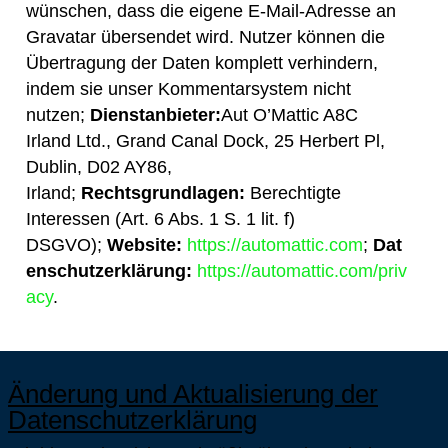
wünschen, dass die eigene E-Mail-Adresse an
Gravatar übersendet wird. Nutzer können die
Übertragung der Daten komplett verhindern,
indem sie unser Kommentarsystem nicht
nutzen;
Dienstanbieter:
Aut O’Mattic A8C
Irland Ltd., Grand Canal Dock, 25 Herbert Pl,
Dublin, D02 AY86,
Irland;
Rechtsgrundlagen:
Berechtigte
Interessen (Art. 6 Abs. 1 S. 1 lit. f)
DSGVO);
Website:
https://automattic.com
;
Dat
enschutzerklärung:
https://automattic.com/priv
acy
.
Änderung und Aktualisierung der
Datenschutzerklärung