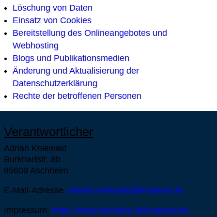
Löschung von Daten
Einsatz von Cookies
Bereitstellung des Onlineangebotes und
Webhosting
Blogs und Publikationsmedien
Änderung und Aktualisierung der
Datenschutzerklärung
Rechte der betroffenen Personen
Verantwortlicher
Adrian Kniewald
Burkhartstr. 8b
85609 Aschheim
E-Mail-Adresse
:
adrian.kniewald@brickerie.de
Impressum:
https://www.brickerie.de/impressum