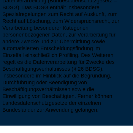
Datenverarbeitung (Bundesdatenschutzgesetz –
BDSG). Das BDSG enthält insbesondere
Spezialregelungen zum Recht auf Auskunft, zum
Recht auf Löschung, zum Widerspruchsrecht, zur
Verarbeitung besonderer Kategorien
personenbezogener Daten, zur Verarbeitung für
andere Zwecke und zur Übermittlung sowie
automatisierten Entscheidungsfindung im
Einzelfall einschließlich Profiling. Des Weiteren
regelt es die Datenverarbeitung für Zwecke des
Beschäftigungsverhältnisses (§ 26 BDSG),
insbesondere im Hinblick auf die Begründung,
Durchführung oder Beendigung von
Beschäftigungsverhältnissen sowie die
Einwilligung von Beschäftigten. Ferner können
Landesdatenschutzgesetze der einzelnen
Bundesländer zur Anwendung gelangen.